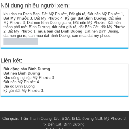
Nội dung nhiều người xem:
khu dan cu Rach Bap
,
Đất Mỹ Phước
,
Đất giá rẻ
,
Đất nền Mỹ Phước 1
,
Đất Mỹ Phước 3
,
Đất Mỹ Phước 4
,
Ký gửi đất Bình Dương
,
đất nền
Mỹ Phước 3
,
Dat nen Binh Duong gia re
,
Đất nền Mỹ Phước
,
Đất nền
thành phố mới Bình Dương
,
đất nền giá rẻ
,
đất Bến Cát
,
đất Mỹ Phước
2
,
đất Mỹ Phước 1
,
mua ban dat Binh Duong
,
Dat nen Binh Duong
,
dat nen gia re
,
can mua dat Binh Duong
,
can mua dat my phuoc
.
Liên kết:
Bất động sản Bình Dương
Đất nền Bình Dương
Khu công nghiệp Mỹ Phước 3
Đất nền Mỹ Phước 4
Dia oc Binh Duong
ký gửi đất Mỹ Phước 3
.
Chủ quản:
Trần Thanh Quang
. Đ/c: ô 3A, lô k1, đường NE8, Mỹ Phước 3,
tx Bến Cát, Bình Dương.