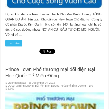
Dự án khu dân cư New Town – Thành Phố Mới Bình Dương. TỔNG
QUAN DỰ ÁN: Tên gọi: Khu dân cư New Town Chủ đầu tư: Công ty
Cổ phần Địa ốc Kim Oanh Tổng số nền: 143 Hạ tầng hoàn chỉnh, sổ
đỏ, thổ cư, đường nhựa. NƠI AN CƯ, ĐẦU TƯ CHO MỌI NGƯỜI:
Với vị trí …
xem thêm
Prince Town Phố thương mại đối diện Đại
Học Quốc Tế Miền Đông
ytuongquangad
December 24, 2012
Dự án tại Bình Dương
,
Đất nền Bình Dương
,
Nhà phố Bình Dương
0
1,302