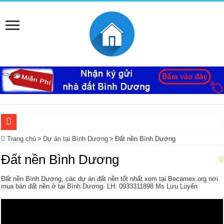
Ký Gửi Đất Bình Dương Miễn Phí giúp mua bán nhanh
Trang chủ
>
Dự án tại Bình Dương
>
Đất nền Bình Dương
Ký gửi đất Mỹ Phước 3 miễn phí bao lo mọi thủ tục giấy tờ trọn gói
Đất nền Bình Dương
Mua bán – nhận kí gửi đất Tân Định, Thới Hòa – Bến Cát, Bình Dương giá cao, 
Đất nền Bình Dương, các dự án đất nền tốt nhất xem tại Becamex.org nơi
Nhà Ecolakes cho thuê, nhà hoàn thiện mới đẹp tại Mỹ Phước Bình Dương
mua bán đất nền ở tại Bình Dương. LH: 0933311898 Ms Lưu Luyến
Mua bán, nhận ký gửi nhà đất đường D4C Mỹ Phước 4, Thới Hòa, Bến Cát, Bìn
Nhận ký gửi đất Rạch Bắp Bình Dương