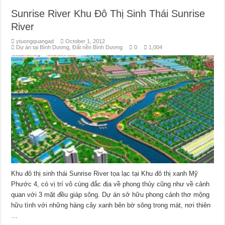
Sunrise River Khu Đô Thị Sinh Thái Sunrise
River
ytuongquangad
October 1, 2012
Dự án tại Bình Dương
,
Đất nền Bình Dương
0
1,004
Khu đô thị sinh thái Sunrise River tọa lạc tại Khu đô thị xanh Mỹ
Phước 4, có vị trí vô cùng đắc địa về phong thủy cũng như về cảnh
quan với 3 mặt đều giáp sông. Dự án sở hữu phong cảnh thơ mộng
hữu tình với những hàng cây xanh bên bờ sông trong mát, nơi thiên
…