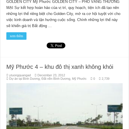
GOLDEN CITY Mỹ Phước GOLDEN CITY – PHỐ VÀNG THƯƠNG
MẠI Sự kết hợp hoàn hảo của vị trí, quy hoạch, tiện ích đã tạo nên
những lợi thế riêng biệt cho Golden City, mở ra cơ hội tuyệt vời cho
việc kinh doanh và tận hưởng cuộc sống. Chính những lợi thế này
sẽ khiến giá trị Bất động …
xem thêm
Mỹ Phước 4 – khu đô thị xanh không khói
ytuongquangad
December 23, 2012
Dự án tại Bình Dương
,
Đất nền Bình Dương
,
Mỹ Phước
0
2,739