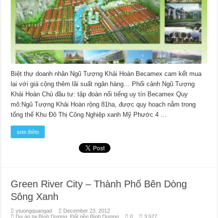
Biệt thự doanh nhân Ngũ Tượng Khải Hoàn Becamex cam kết mua
lại với giá cộng thêm lãi suất ngân hàng… Phối cảnh Ngũ Tượng
Khải Hoàn Chủ đầu tư: tập đoàn nổi tiếng uy tín Becamex Quy
mô:Ngũ Tượng Khải Hoàn rộng 81ha, được quy hoạch nằm trong
tổng thế Khu Đô Thị Công Nghiệp xanh Mỹ Phước 4 …
xem thêm
Green River City – Thành Phố Bên Dòng
Sông Xanh
ytuongquangad
December 23, 2012
Dự án tại Bình Dương
,
Đất nền Bình Dương
0
3,527