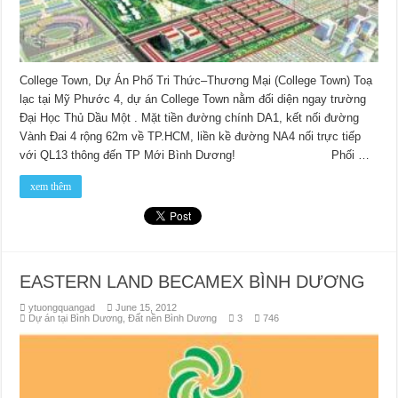
College Town, Dự Án Phố Tri Thức–Thương Mại (College Town) Toạ
lạc tại Mỹ Phước 4, dự án College Town nằm đối diện ngay trường
Đại Học Thủ Dầu Một . Mặt tiền đường chính DA1, kết nối đường
Vành Đai 4 rộng 62m về TP.HCM, liền kề đường NA4 nối trực tiếp
với QL13 thông đến TP Mới Bình Dương! Phối …
xem thêm
EASTERN LAND BECAMEX BÌNH DƯƠNG
ytuongquangad
June 15, 2012
Dự án tại Bình Dương
,
Đất nền Bình Dương
3
746