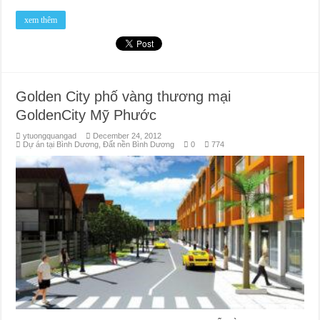
xem thêm
Golden City phố vàng thương mại
GoldenCity Mỹ Phước
ytuongquangad
December 24, 2012
Dự án tại Bình Dương
,
Đất nền Bình Dương
0
774