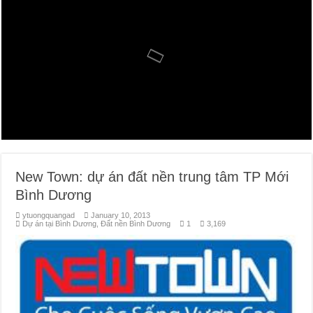
Đất Bình Dương giá rẻ khiến người mua bị sốc
Nhận ký gửi đất Green River City, Thới Hòa, Bến Cát, Bình Dương
New Town: dự án đất nền trung tâm TP Mới
Bình Dương
ytuongquangad
January 10, 2013
Dự án tại Bình Dương
,
Đất nền Bình Dương
1
3,169