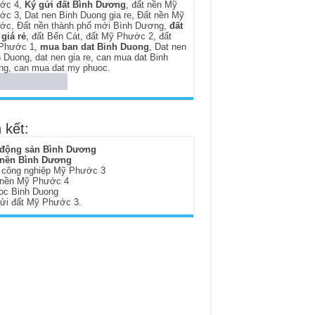
ớc 4
,
Ký gửi đất Bình Dương
,
đất nền Mỹ
ớc 3
,
Dat nen Binh Duong gia re
,
Đất nền Mỹ
ớc
,
Đất nền thành phố mới Bình Dương
,
đất
giá rẻ
,
đất Bến Cát
,
đất Mỹ Phước 2
,
đất
Phước 1
,
mua ban dat Binh Duong
,
Dat nen
h Duong
,
dat nen gia re
,
can mua dat Binh
ng
,
can mua dat my phuoc
.
 kết:
 động sản Bình Dương
 nền Bình Dương
 công nghiệp Mỹ Phước 3
 nền Mỹ Phước 4
oc Binh Duong
gửi đất Mỹ Phước 3
.