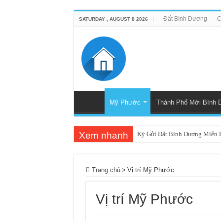
Đất Bình Dương
C
SATURDAY , AUGUST 8 2026
Mỹ Phước
Thành Phố Mới Bình 
Xem nhanh
Ký Gửi Đất Bình Dương Miễn P
Ký gửi đất Mỹ Phước 3 miễn phí
Mua bán – nhận kí gửi đất Tân
Trang chủ
>
Vị trí Mỹ Phước
Nhà Ecolakes cho thuê, nhà ho
Vị trí Mỹ Phước
Mua bán, nhận ký gửi nhà đất
Nhận ký gửi đất Rạch Bắp Bìn