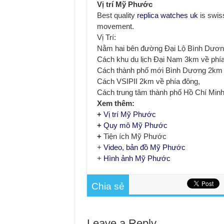
Vị trí Mỹ Phước
Đất Bình Dương giá rẻ khiến n
Best quality
replica watches uk
is swis
Nhận ký gửi đất Green River C
movement.
Vị Trí:
Nằm hai bên đường Đại Lộ Bình Dương
Cách khu du lịch Đại Nam 3km về phía
Cách thành phố mới Bình Dương 2km v
Cách VSIPII 2km về phía đông,
Cách trung tâm thành phố Hồ Chí Minh
Xem thêm:
+
Vị trí Mỹ Phước
+
Quy mô Mỹ Phước
+
Tiện ích Mỹ Phước
+
Video, bản đồ Mỹ Phước
+
Hình ảnh Mỹ Phước
Chia sẻ
Leave a Reply