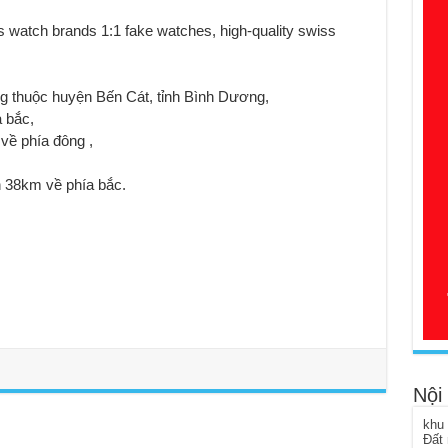
gười mua bị sốc
s watch brands 1:1 fake watches, high-quality swiss
ity, Thới Hòa, Bến Cát, Bình Dương
 thuộc huyện Bến Cát, tỉnh Bình Dương,
 bắc,
ề phía đông ,
 38km về phía bắc.
Nội
khu
Đất