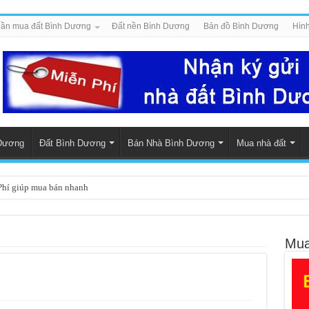
ần mua đất Bình Dương
Đất nền Bình Dương
Bản đồ Bình Dương
Hình
Dương
Đất Bình Dương
Bán Nhà Bình Dương
Mua nhà đất
hí giúp mua bán nhanh
 bao lo mọi thủ tục giấy tờ trọn gói
 Định, Thới Hòa – Bến Cát, Bình Dương giá cao, thanh toán trong ngày
Mua
àn thiện mới đẹp tại Mỹ Phước Bình Dương
 đường D4C Mỹ Phước 4, Thới Hòa, Bến Cát, Bình Dương
h Dương