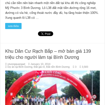
chủ cần tiền nên bán nhanh một nền đất tại khu đô thị công nghiệp
Mỹ Phước 3 Bình Dương. Lô L38 đất mặt tiền đường rộng 16 met,
đường có vỉa hè, cống thoát nước đầy đủ, hạ tầng hoàn thiện 100%.
Xung quanh lô L38 có …
xem thêm
Khu Dân Cư Rạch Bắp – mở bán giá 139
triệu cho người làm tại Bình Dương
ytuongquangad
January 10, 2014
Dự án tại Bình Dương
,
Đất giá rẻ
,
Đất nền Bình Dương
3
3,583