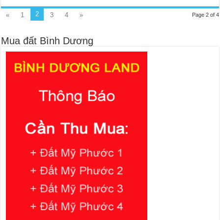
2
«
1
3
4
»
Page 2 of 4
Mua đất Bình Dương