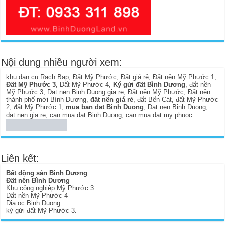
Nội dung nhiều người xem:
khu dan cu Rach Bap
,
Đất Mỹ Phước
,
Đất giá rẻ
,
Đất nền Mỹ Phước 1
,
Đất Mỹ Phước 3
,
Đất Mỹ Phước 4
,
Ký gửi đất Bình Dương
,
đất nền
Mỹ Phước 3
,
Dat nen Binh Duong gia re
,
Đất nền Mỹ Phước
,
Đất nền
thành phố mới Bình Dương
,
đất nền giá rẻ
,
đất Bến Cát
,
đất Mỹ Phước
2
,
đất Mỹ Phước 1
,
mua ban dat Binh Duong
,
Dat nen Binh Duong
,
dat nen gia re
,
can mua dat Binh Duong
,
can mua dat my phuoc
.
Liên kết:
Bất động sản Bình Dương
Đất nền Bình Dương
Khu công nghiệp Mỹ Phước 3
Đất nền Mỹ Phước 4
Dia oc Binh Duong
ký gửi đất Mỹ Phước 3
.