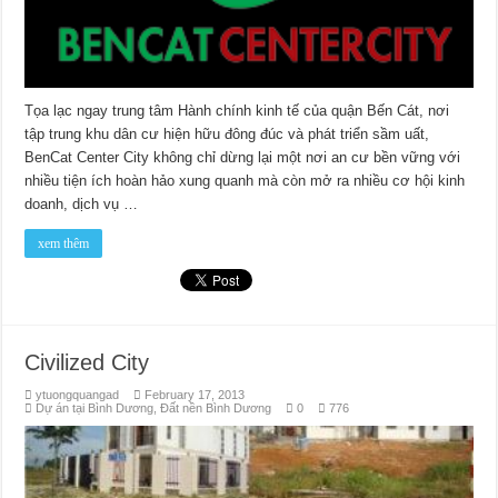
Tọa lạc ngay trung tâm Hành chính kinh tế của quận Bến Cát, nơi
tập trung khu dân cư hiện hữu đông đúc và phát triển sầm uất,
BenCat Center City không chỉ dừng lại một nơi an cư bền vững với
nhiều tiện ích hoàn hảo xung quanh mà còn mở ra nhiều cơ hội kinh
doanh, dịch vụ …
xem thêm
Civilized City
ytuongquangad
February 17, 2013
Dự án tại Bình Dương
,
Đất nền Bình Dương
0
776