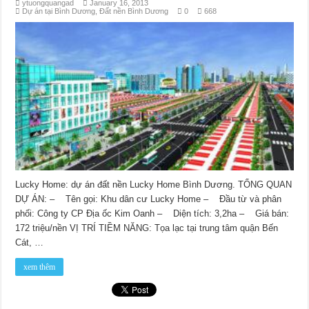
ytuongquangad
January 16, 2013
Dự án tại Bình Dương
,
Đất nền Bình Dương
0
668
Lucky Home: dự án đất nền Lucky Home Bình Dương. TỔNG QUAN
DỰ ÁN: – Tên gọi: Khu dân cư Lucky Home – Đầu từ và phân
phối: Công ty CP Địa ốc Kim Oanh – Diện tích: 3,2ha – Giá bán:
172 triệu/nền VỊ TRÍ TIỀM NĂNG: Tọa lạc tại trung tâm quận Bến
Cát, …
xem thêm