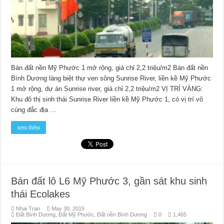
Bán đất nền Mỹ Phước 1 mở rộng, giá chỉ 2,2 triệu/m2 Bán đất nền
Bình Dương làng biệt thự ven sông Sunrise River, liền kề Mỹ Phước
1 mở rộng, dự án Sunrise river, giá chỉ 2,2 triệu/m2 VỊ TRÍ VÀNG:
Khu đô thị sinh thái Sunrise River liền kề Mỹ Phước 1, có vị trí vô
cùng đắc địa …
xem thêm
Bán đất lô L6 Mỹ Phước 3, gần sát khu sinh
thái Ecolakes
Nhai Tran
May 30, 2015
Đất Bình Dương
,
Đất Mỹ Phước
,
Đất nền Bình Dương
0
1,465