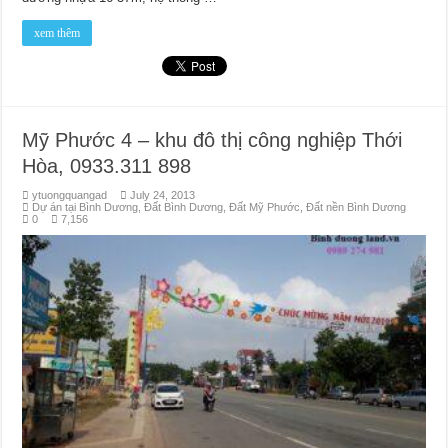
xem thêm
Mỹ Phước 4 – khu đô thị công nghiệp Thới
Hòa, 0933.311 898
ytuongquangad
July 24, 2013
Dự án tại Bình Dương
,
Đất Bình Dương
,
Đất Mỹ Phước
,
Đất nền Bình Dương
0
7,156