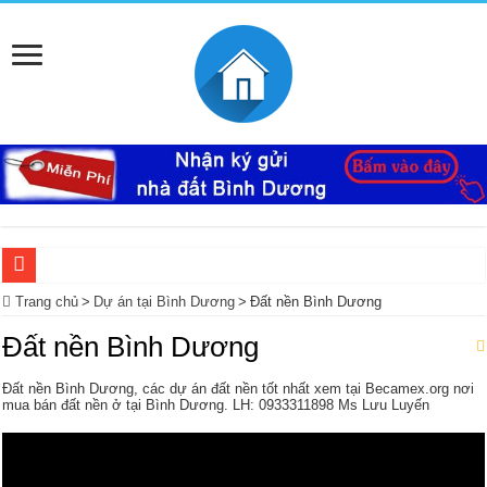
Ký Gửi Đất Bình Dương Miễn Phí giúp mua bán nhanh
Trang chủ
>
Dự án tại Bình Dương
>
Đất nền Bình Dương
Ký gửi đất Mỹ Phước 3 miễn phí bao lo mọi thủ tục giấy tờ trọn gói
Đất nền Bình Dương
Mua bán – nhận kí gửi đất Tân Định, Thới Hòa – Bến Cát, Bình Dương giá cao, 
Đất nền Bình Dương, các dự án đất nền tốt nhất xem tại Becamex.org nơi
Nhà Ecolakes cho thuê, nhà hoàn thiện mới đẹp tại Mỹ Phước Bình Dương
mua bán đất nền ở tại Bình Dương. LH: 0933311898 Ms Lưu Luyến
Mua bán, nhận ký gửi nhà đất đường D4C Mỹ Phước 4, Thới Hòa, Bến Cát, Bìn
Nhận ký gửi đất Rạch Bắp Bình Dương