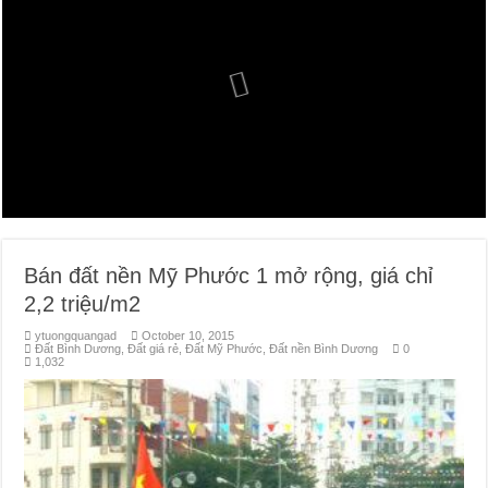
Đất Bình Dương giá rẻ khiến người mua bị sốc
Nhận ký gửi đất Green River City, Thới Hòa, Bến Cát, Bình Dương
Bán đất nền Mỹ Phước 1 mở rộng, giá chỉ
2,2 triệu/m2
ytuongquangad
October 10, 2015
Đất Bình Dương
,
Đất giá rẻ
,
Đất Mỹ Phước
,
Đất nền Bình Dương
0
1,032