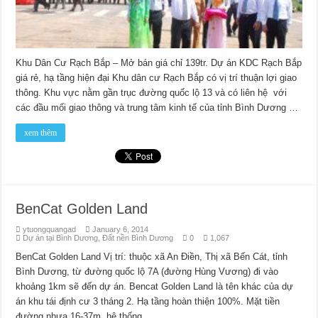
Khu Dân Cư Rạch Bắp – Mở bán giá chỉ 139tr. Dự án KDC Rạch Bắp
giá rẻ, hạ tầng hiện đại Khu dân cư Rạch Bắp có vị trí thuận lợi giao
thông. Khu vực nằm gần trục đường quốc lộ 13 và có liên hệ với
các đầu mối giao thông và trung tâm kinh tế của tỉnh Bình Dương …
xem thêm
BenCat Golden Land
ytuongquangad
January 6, 2014
Dự án tại Bình Dương
,
Đất nền Bình Dương
0
1,067
BenCat Golden Land Vị trí: thuộc xã An Điền, Thị xã Bến Cát, tỉnh
Bình Dương, từ đường quốc lộ 7A (đường Hùng Vương) đi vào
khoảng 1km sẽ đến dự án. Bencat Golden Land là tên khác của dự
án khu tái định cư 3 tháng 2. Hạ tầng hoàn thiện 100%. Mặt tiền
đường nhựa 16-37m, hệ thống …