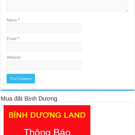
Name
*
Email
*
Website
Mua đất Bình Dương