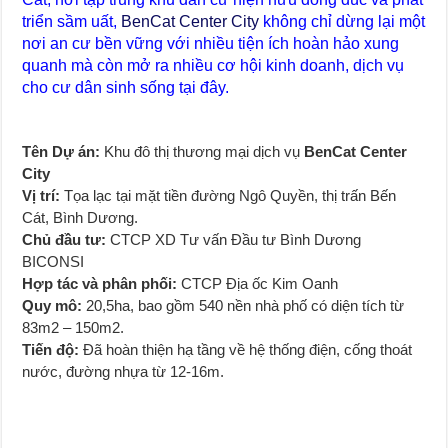
Đất Bình Dương giá rẻ khiến người mua bị sốc
triển sầm uất,
BenCat Center City
không chỉ dừng lại một
nơi an cư bền vững với nhiều tiện ích hoàn hảo xung
Nhận ký gửi đất Green River City, Thới Hòa, Bến Cát, Bình Dương
quanh mà còn mở ra nhiều cơ hội kinh doanh, dịch vụ
cho cư dân sinh sống tại đây.
Tên Dự án:
Khu đô thị thương mại dịch vụ
BenCat Center
City
Vị trí:
Tọa lạc tại mặt tiền đường Ngô Quyền, thị trấn Bến
Cát, Bình Dương.
Chủ đầu tư:
CTCP XD Tư vấn Đầu tư Bình Dương
BICONSI
Hợp tác và phân phối:
CTCP Địa ốc Kim Oanh
Quy mô:
20,5ha, bao gồm 540 nền nhà phố có diện tích từ
83m2 – 150m2.
Tiến độ:
Đã hoàn thiện hạ tầng về hệ thống điện, cống thoát
nước, đường nhựa từ 12-16m.