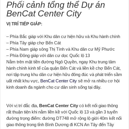
Phối cảnh tổng thể Dự án
BenCat Center City
VỊ TRÍ TIẾP GIÁP:
– Phía Bắc giáp với Khu dân cư hiện hữu và Khu hành chính
– Phía Tây giáp chợ Bến Cát
– Phía Nam giáp sông Thị Tính và Khu dân cư Mỹ Phước
– Phía Đông giáp với dân cư dọc Quốc lộ 13
Nằm trên mặt tiền đường Ngô Quyền, ngay Khu trung tâm
hành chính kinh tế của quận Bến Cát và liền kề chợ Bến Cát,
nơi tập trung khu dân cư hiện hữu đông đúc và phát triển sầm
uất nhất khu vực,
BenCat Center City
sẽ mở ra nhiều cơ hội
kinh doanh đa ngành cho cư dân sinh sống tại đây.
Với vị trí đắc địa,
BenCat Center City
có kết nối giao thông
rất thuận tiện khi nằm liền kề với Quốc lộ 13 và gần 3 tuyến
đường trọng điểm: đường DT748 mở rộng lộ giới 40m kết nối
giao thông trong tỉnh Bình Dương đi KCN An Tây đến Tây