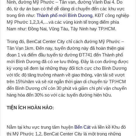
Ninh, đường Mỹ Phước – Tân vạn, đường Vành Đai 4. Do
đó, từ dự án bạn có thể dễ dàng di chuyển đến các khu vực
trong tỉnh như:
Thành phố mới Bình Dương
, KĐT công nghiệp
Mỹ Phước 1,2,3,4,…và các vùng kinh tế trọng điểm phía
Nam như: Đồng Nai, Vũng Tàu, Tây Ninh hay TP.HCM.
Trong đó, BenCat Center City chỉ cách đường Mỹ Phước –
Tân Vạn 1km. Đến nay, tuyến đường này đã hoàn thiện giai
đoạn 1 và điểm đầu tuyến từ đường ĐT741 đến Thành phố
mới Bình Dương đã có xe lưu thông. Đây là con đường được
kỳ vọng sẽ đem lại những thay đổi tích cực cho Bình Dương
với tốc độ tăng trưởng nhanh về giao thông, vận tải sẽ vượt
trên 15%/năm và sẽ rút ngắn thời gian di chuyển từ TP.HCM
đến Bình Dương chỉ còn 30 phút và giảm chi phí vận chuyển
hàng hóa đến 30% so với các tuyến đường hiện hữu.
TIỆN ÍCH HOÀN HẢO:
Nằm tại khu vực trung tâm huyện
Bến Cát
và liền kề Khu đô
thị Mỹ Phước 1,2, BenCat Center City là một trong những