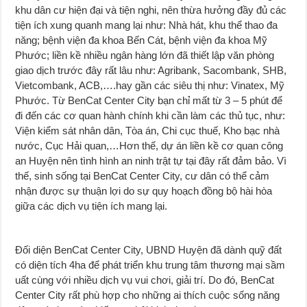
khu dân cư hiện đại và tiện nghi, nên thừa hưởng đầy đủ các
tiện ích xung quanh mang lại như: Nhà hát, khu thể thao đa
năng; bệnh viện đa khoa Bến Cát, bệnh viện đa khoa Mỹ
Phước; liền kề nhiều ngân hàng lớn đã thiết lập văn phòng
giao dịch trước đây rất lâu như: Agribank, Sacombank, SHB,
Vietcombank, ACB,….hay gần các siêu thị như: Vinatex, Mỹ
Phước. Từ BenCat Center City bạn chỉ mất từ 3 – 5 phút để
đi đến các cơ quan hành chính khi cần làm các thủ tục, như:
Viện kiểm sát nhân dân, Tòa án, Chi cục thuế, Kho bạc nhà
nước, Cục Hải quan,…Hơn thế, dự án liền kề cơ quan công
an Huyện nên tình hình an ninh trật tự tại đây rất đảm bảo. Vì
thế, sinh sống tại BenCat Center City, cư dân có thể cảm
nhận được sự thuận lợi do sự quy hoạch đồng bộ hài hòa
giữa các dịch vụ tiện ích mang lại.
Đối diện BenCat Center City, UBND Huyện đã dành quỹ đất
có diện tích 4ha để phát triển khu trung tâm thương mại sầm
uất cùng với nhiều dịch vụ vui chơi, giải trí. Do đó, BenCat
Center City rất phù hợp cho những ai thích cuộc sống năng