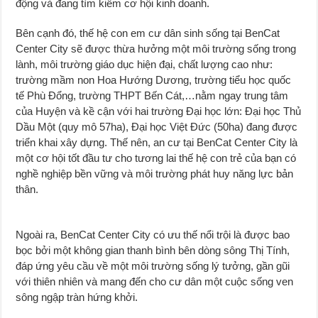
động và đang tìm kiếm cơ hội kinh doanh.
Bên cạnh đó, thế hệ con em cư dân sinh sống tại BenCat
Center City sẽ được thừa hưởng một môi trường sống trong
lành, môi trường giáo dục hiện đại, chất lượng cao như:
trường mầm non Hoa Hướng Dương, trường tiểu học quốc
tế Phù Đổng, trường THPT Bến Cát,…nằm ngay trung tâm
của Huyện và kề cận với hai trường Đại học lớn: Đại học Thủ
Dầu Một (quy mô 57ha), Đại học Việt Đức (50ha) đang được
triển khai xây dựng. Thế nên, an cư tại BenCat Center City là
một cơ hội tốt đầu tư cho tương lai thế hệ con trẻ của bạn có
nghề nghiệp bền vững và môi trường phát huy năng lực bản
thân.
Ngoài ra, BenCat Center City có ưu thế nổi trội là được bao
bọc bởi một không gian thanh bình bên dòng sông Thị Tính,
đáp ứng yêu cầu về một môi trường sống lý tưởng, gần gũi
với thiên nhiên và mang đến cho cư dân một cuộc sống ven
sông ngập tràn hứng khởi.