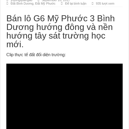
ytuongquangad
September 20, 2017
Đất Bình Dương
,
Đất Mỹ Phước
Để lại bình luận
935 lượt xem
Đất Bình Dương giá rẻ khiến người mua bị sốc
Nhận ký gửi đất Green River City, Thới Hòa, Bến Cát, Bình Dương
Bán lô G6 Mỹ Phước 3 Bình
Dương hướng đông và nền
hướng tây sát trường học
mới.
Clip thực tế đất đối diện trường: