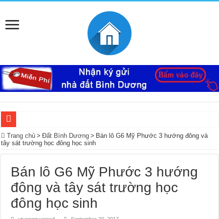
Ký Gửi Đất Bình Dương Miễn Phí giúp mua bán nhanh
Trang chủ
>
Đất Bình Dương
>
Bán lô G6 Mỹ Phước 3 hướng đông và
tây sát trường học đông học sinh
Ký gửi đất Mỹ Phước 3 miễn phí bao lo mọi thủ tục giấy tờ trọn gói
Mua bán – nhận kí gửi đất Tân Định, Thới Hòa – Bến Cát, Bình Dương giá cao, 
Bán lô G6 Mỹ Phước 3 hướng
Nhà Ecolakes cho thuê, nhà hoàn thiện mới đẹp tại Mỹ Phước Bình Dương
đông và tây sát trường học
Mua bán, nhận ký gửi nhà đất đường D4C Mỹ Phước 4, Thới Hòa, Bến Cát, Bìn
đông học sinh
Nhận ký gửi đất Rạch Bắp Bình Dương