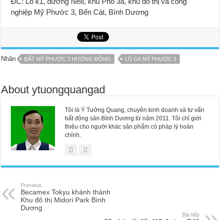
ĐC: Lô k1, đường Ne8, khu Phố 3a, khu đô thị và công
nghiệp Mỹ Phước 3, Bến Cát, Bình Dương
Nhãn
ĐẤT MỸ PHƯỚC 3 HƯỚNG ĐÔNG
LÔ G6 MỸ PHƯỚC 3
About ytuongquangad
Tôi là Ý Tưởng Quang, chuyên kinh doanh và tư vấn
bất động sản Bình Dương từ năm 2011. Tôi chỉ giới
thiệu cho người khác sản phẩm có pháp lý hoàn
chỉnh.
Previous
Becamex Tokyu khánh thành
Khu đô thị Midori Park Bình
Dương
Bài tiếp