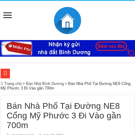
Ký Gửi Đất Bình Dương Miễn Phí giúp mua bán nhanh
Trang chủ
>
Bán Nhà Bình Dương
>
Bán Nhà Phố Tại Đường NE8 Cổng
Mỹ Phước 3 Đi Vào gần 700m
Ký gửi đất Mỹ Phước 3 miễn phí bao lo mọi thủ tục giấy tờ trọn gói
Mua bán – nhận kí gửi đất Tân Định, Thới Hòa – Bến Cát, Bình Dương giá cao, 
Bán Nhà Phố Tại Đường NE8
Nhà Ecolakes cho thuê, nhà hoàn thiện mới đẹp tại Mỹ Phước Bình Dương
Cổng Mỹ Phước 3 Đi Vào gần
Mua bán, nhận ký gửi nhà đất đường D4C Mỹ Phước 4, Thới Hòa, Bến Cát, Bìn
700m
Nhận ký gửi đất Rạch Bắp Bình Dương