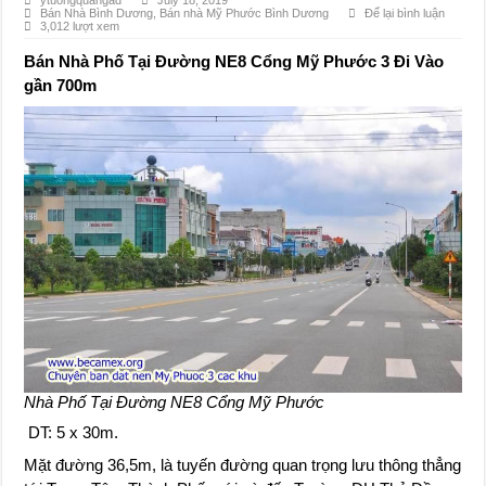
ytuongquangad
July 18, 2019
Bán Nhà Bình Dương
,
Bán nhà Mỹ Phước Bình Dương
Để lại bình luận
Đất Bình Dương giá rẻ khiến người mua bị sốc
3,012 lượt xem
Nhận ký gửi đất Green River City, Thới Hòa, Bến Cát, Bình Dương
Bán Nhà Phố Tại Đường NE8 Cổng Mỹ Phước 3 Đi Vào
gần 700m
Nhà Phố Tại Đường NE8 Cổng Mỹ Phước
DT: 5 x 30m.
Mặt đường 36,5m, là tuyến đường quan trọng lưu thông thẳng