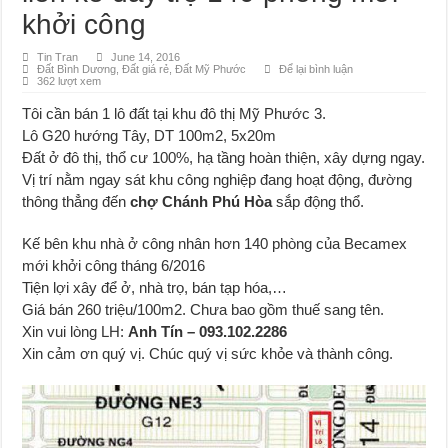
Mua bán, nhận ký gửi nhà đất đường D4C Mỹ Phước 4, Thới Hòa, Bến Cát, Bìn
khởi công
Nhận ký gửi đất Rạch Bắp Bình Dương
Tin Tran
June 14, 2016
Đất Bình Dương
,
Đất giá rẻ
,
Đất Mỹ Phước
Để lại bình luận
Đất Bình Dương giá rẻ khiến người mua bị sốc
362 lượt xem
Nhận ký gửi đất Green River City, Thới Hòa, Bến Cát, Bình Dương
Tôi cần bán 1 lô đất tại khu đô thị Mỹ Phước 3.
Lô G20 hướng Tây, DT 100m2, 5x20m
Đất ở đô thị, thổ cư 100%, hạ tầng hoàn thiện, xây dựng ngay.
Vị trí nằm ngay sát khu công nghiệp đang hoạt động, đường
thông thẳng đến
chợ Chánh Phú Hòa
sắp động thổ.
Kế bên khu nhà ở công nhân hơn 140 phòng của Becamex
mới khởi công tháng 6/2016
Tiện lợi xây để ở, nhà trọ, bán tạp hóa,…
Giá bán 260 triệu/100m2. Chưa bao gồm thuế sang tên.
Xin vui lòng LH:
Anh Tín – 093.102.2286
Xin cảm ơn quý vị. Chúc quý vị sức khỏe và thành công.