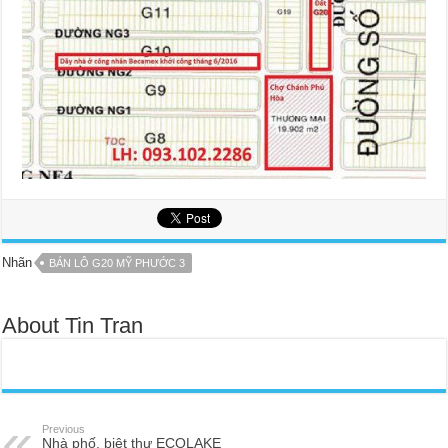
Nhãn
BÁN LÔ G20 MỸ PHƯỚC 3
About Tin Tran
Previous
Nhà phố, biệt thự ECOLAKE