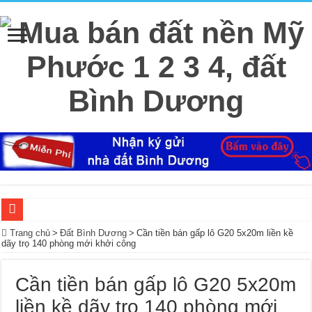
Ký Gửi Đất Bình Dương Miễn Phí giúp mua bán nhanh
Trang chủ
>
Đất Bình Dương
>
Cần tiền bán gấp lô G20 5x20m liền kề
dãy trọ 140 phòng mới khởi công
Ký gửi đất Mỹ Phước 3 miễn phí bao lo mọi thủ tục giấy tờ trọn gói
Mua bán – nhận kí gửi đất Tân Định, Thới Hòa – Bến Cát, Bình Dương giá cao, 
Cần tiền bán gấp lô G20 5x20m
Nhà Ecolakes cho thuê, nhà hoàn thiện mới đẹp tại Mỹ Phước Bình Dương
liền kề dãy trọ 140 phòng mới