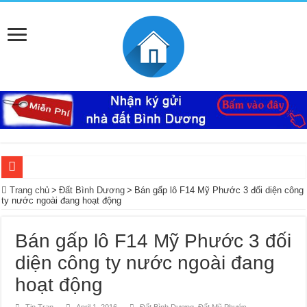
Ký Gửi Đất Bình Dương Miễn Phí giúp mua bán nhanh
Trang chủ
>
Đất Bình Dương
>
Bán gấp lô F14 Mỹ Phước 3 đối diện công
ty nước ngoài đang hoạt động
Ký gửi đất Mỹ Phước 3 miễn phí bao lo mọi thủ tục giấy tờ trọn gói
Mua bán – nhận kí gửi đất Tân Định, Thới Hòa – Bến Cát, Bình Dương giá cao, 
Bán gấp lô F14 Mỹ Phước 3 đối
Nhà Ecolakes cho thuê, nhà hoàn thiện mới đẹp tại Mỹ Phước Bình Dương
diện công ty nước ngoài đang
Mua bán, nhận ký gửi nhà đất đường D4C Mỹ Phước 4, Thới Hòa, Bến Cát, Bìn
hoạt động
Nhận ký gửi đất Rạch Bắp Bình Dương