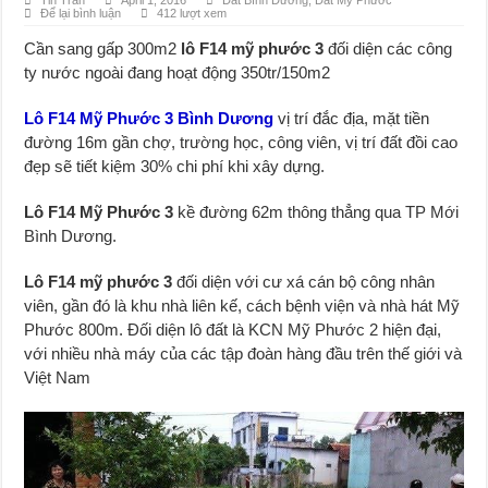
Tin Tran
April 1, 2016
Đất Bình Dương
,
Đất Mỹ Phước
Để lại bình luận
412 lượt xem
Đất Bình Dương giá rẻ khiến người mua bị sốc
Cần sang gấp 300m2
lô F14 mỹ phước 3
đối diện các công
Nhận ký gửi đất Green River City, Thới Hòa, Bến Cát, Bình Dương
ty nước ngoài đang hoạt động 350tr/150m2
Lô F14 Mỹ Phước 3 Bình Dương
vị trí đắc địa, mặt tiền
đường 16m gần chợ, trường học, công viên, vị trí đất đồi cao
đẹp sẽ tiết kiệm 30% chi phí khi xây dựng.
Lô F14 Mỹ Phước 3
kề đường 62m thông thẳng qua TP Mới
Bình Dương.
Lô F14 mỹ phước 3
đối diện với cư xá cán bộ công nhân
viên, gần đó là khu nhà liên kế, cách bệnh viện và nhà hát Mỹ
Phước 800m. Đối diện lô đất là KCN Mỹ Phước 2 hiện đại,
với nhiều nhà máy của các tập đoàn hàng đầu trên thế giới và
Việt Nam