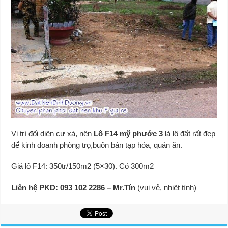
Vị trí đối diện cư xá, nên
Lô F14
mỹ phước 3
là lô đất rất đẹp
để kinh doanh phòng trọ,buôn bán tạp hóa, quán ăn.
Giá lô F14: 350tr/150m2 (5×30). Có 300m2
Liên hệ PKD: 093 102 2286 – Mr.Tín
(vui vẻ, nhiệt tình)