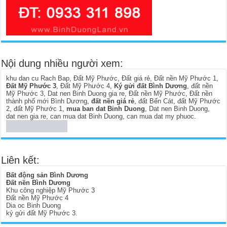
Nội dung nhiều người xem:
khu dan cu Rach Bap
,
Đất Mỹ Phước
,
Đất giá rẻ
,
Đất nền Mỹ Phước 1
,
Đất Mỹ Phước 3
,
Đất Mỹ Phước 4
,
Ký gửi đất Bình Dương
,
đất nền
Mỹ Phước 3
,
Dat nen Binh Duong gia re
,
Đất nền Mỹ Phước
,
Đất nền
thành phố mới Bình Dương
,
đất nền giá rẻ
,
đất Bến Cát
,
đất Mỹ Phước
2
,
đất Mỹ Phước 1
,
mua ban dat Binh Duong
,
Dat nen Binh Duong
,
dat nen gia re
,
can mua dat Binh Duong
,
can mua dat my phuoc
.
Liên kết:
Bất động sản Bình Dương
Đất nền Bình Dương
Khu công nghiệp Mỹ Phước 3
Đất nền Mỹ Phước 4
Dia oc Binh Duong
ký gửi đất Mỹ Phước 3
.