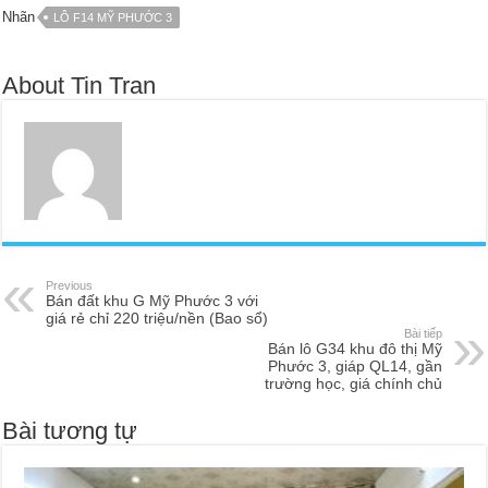
Nhãn
LÔ F14 MỸ PHƯỚC 3
About Tin Tran
Previous
Bán đất khu G Mỹ Phước 3 với
giá rẻ chỉ 220 triệu/nền (Bao sổ)
Bài tiếp
Bán lô G34 khu đô thị Mỹ
Phước 3, giáp QL14, gần
trường học, giá chính chủ
Bài tương tự