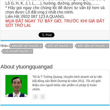
Lô G, H, K, J, I, L,….), hướng, đường, phong thủy,……
* Hãy gọi ngay cho chúng tôi để được tư vấn kỹ hơn và
chọn được Lô đất ưng ý nhất cho mình.
Liên Hệ: 0932 087 123 A QUANG.
MUA ĐẤT NGAY TỪ BÂY GIỜ, TRƯỚC KHI GIÁ ĐẤT
SỐT TRỞ LẠI.
Nhãn
BÁN ĐẤT MỸ PHƯỚC 3
ĐẤT MỸ PHƯỚC 3
ĐẤT NỀN MỸ PHƯỚC 3
LÔ F14 MỸ PHƯỚC 3
About ytuongquangad
Tôi là Ý Tưởng Quang, chuyên kinh doanh và tư vấn
bất động sản Bình Dương từ năm 2011. Tôi chỉ giới
thiệu cho người khác sản phẩm có pháp lý hoàn
chỉnh.