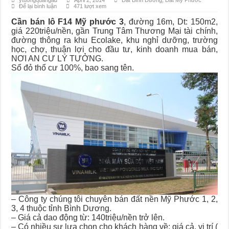
ytuongquangad
April 2, 2014
Đất Bình Dương
,
Đất Mỹ Phước
Để lại bình luận
471 lượt xem
Đất Bình Dương giá rẻ khiến người mua bị sốc
Cần bán lô F14 Mỹ phước 3
, đường 16m, Dt: 150m2,
Nhận ký gửi đất Green River City, Thới Hòa, Bến Cát, Bình Dương
giá 220triệu/nền, gần Trung Tâm Thương Mại tài chính,
đường thông ra khu Ecolake, khu nghỉ dưỡng, trường
học, chợ, thuận lợi cho đầu tư, kinh doanh mua bán,
NƠI AN CƯ LÝ TƯỞNG.
Sổ đỏ thổ cư 100%, bao sang tên.
– Công ty chúng tôi chuyên bán đất nền Mỹ Phước 1, 2,
3, 4 thuộc tỉnh Bình Dương.
– Giá cả dao động từ: 140triệu/nền trở lên.
– Có nhiều sự lựa chọn cho khách hàng về: giá cả, vị trí (