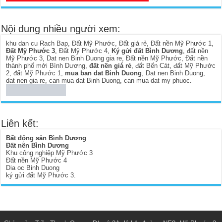
Nội dung nhiều người xem:
khu dan cu Rach Bap
,
Đất Mỹ Phước
,
Đất giá rẻ
,
Đất nền Mỹ Phước 1
,
Đất Mỹ Phước 3
,
Đất Mỹ Phước 4
,
Ký gửi đất Bình Dương
,
đất nền
Mỹ Phước 3
,
Dat nen Binh Duong gia re
,
Đất nền Mỹ Phước
,
Đất nền
thành phố mới Bình Dương
,
đất nền giá rẻ
,
đất Bến Cát
,
đất Mỹ Phước
2
,
đất Mỹ Phước 1
,
mua ban dat Binh Duong
,
Dat nen Binh Duong
,
dat nen gia re
,
can mua dat Binh Duong
,
can mua dat my phuoc
.
Liên kết:
Bất động sản Bình Dương
Đất nền Bình Dương
Khu công nghiệp Mỹ Phước 3
Đất nền Mỹ Phước 4
Dia oc Binh Duong
ký gửi đất Mỹ Phước 3
.