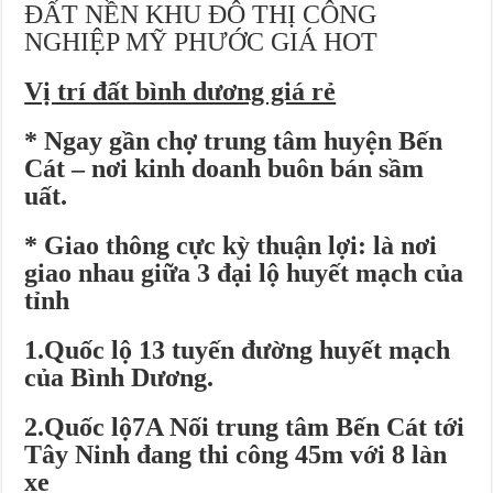
ĐẤT NỀN KHU ĐÔ THỊ CÔNG
Đất Bình Dương giá rẻ khiến người mua bị sốc
NGHIỆP MỸ PHƯỚC GIÁ HOT
Nhận ký gửi đất Green River City, Thới Hòa, Bến Cát, Bình Dương
Vị trí đất bình dương giá rẻ
* Ngay gần chợ trung tâm huyện Bến
Cát – nơi kinh doanh buôn bán sầm
uất.
* Giao thông cực kỳ thuận lợi: là nơi
giao nhau giữa
3
đại lộ huyết mạch của
tỉnh
1.
Quốc lộ 13
tuyến đường huyết mạch
của Bình Dương.
2.
Quốc lộ7A Nối trung tâm Bến Cát tới
Tây Ninh đang thi công 45m với 8 làn
xe