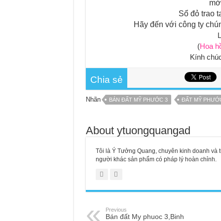
mở
Sổ đỏ trao 
Hãy đến với công ty chúng
L
(
Hoa hồ
Kính chúc
Chia sẻ
Nhãn
BÁN ĐẤT MỸ PHƯỚC 3
ĐẤT MỸ PHƯỚ
About ytuongquangad
Tôi là Ý Tưởng Quang, chuyên kinh doanh và t
người khác sản phẩm có pháp lý hoàn chỉnh.
Previous
Bán đất My phuoc 3,Binh