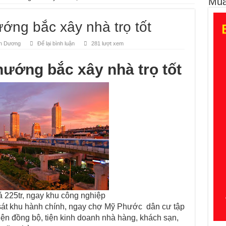
Mua
àn thiện mới đẹp tại Mỹ Phước Bình Dương
ớng bắc xây nhà trọ tốt
 đường D4C Mỹ Phước 4, Thới Hòa, Bến Cát, Bình Dương
h Dương
nh Dương
Để lại bình luận
281 lượt xem
gười mua bị sốc
hướng bắc xây nhà trọ tốt
ity, Thới Hòa, Bến Cát, Bình Dương
 225tr, ngay khu công nghiệp
, sát khu hành chính, ngay chợ Mỹ Phước dân cư tập
iện đồng bộ, tiện kinh doanh nhà hàng, khách sạn,