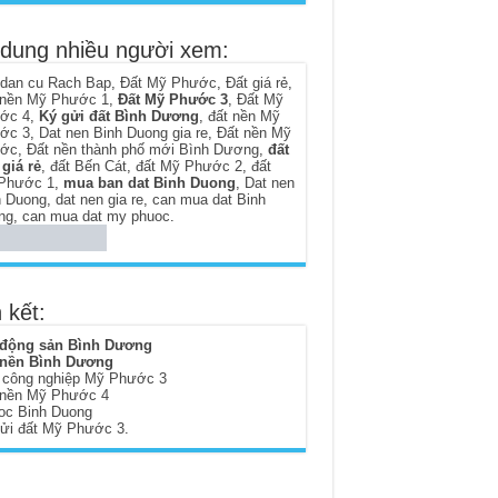
 dung nhiều người xem:
 dan cu Rach Bap
,
Đất Mỹ Phước
,
Đất giá rẻ
,
 nền Mỹ Phước 1
,
Đất Mỹ Phước 3
,
Đất Mỹ
ớc 4
,
Ký gửi đất Bình Dương
,
đất nền Mỹ
ớc 3
,
Dat nen Binh Duong gia re
,
Đất nền Mỹ
ớc
,
Đất nền thành phố mới Bình Dương
,
đất
giá rẻ
,
đất Bến Cát
,
đất Mỹ Phước 2
,
đất
Phước 1
,
mua ban dat Binh Duong
,
Dat nen
h Duong
,
dat nen gia re
,
can mua dat Binh
ng
,
can mua dat my phuoc
.
 kết:
 động sản Bình Dương
 nền Bình Dương
 công nghiệp Mỹ Phước 3
 nền Mỹ Phước 4
oc Binh Duong
gửi đất Mỹ Phước 3
.