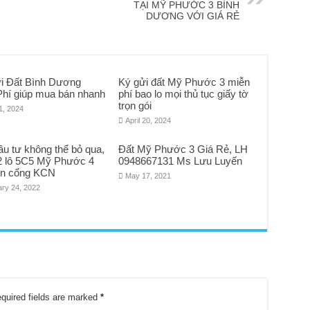
TẠI MỸ PHƯỚC 3 BÌNH
DƯƠNG VỚI GIÁ RẺ
i Đất Bình Dương
Ký gửi đất Mỹ Phước 3 miễn
Phí giúp mua bán nhanh
phí bao lo mọi thủ tục giấy tờ
trọn gói
1, 2024
April 20, 2024
u tư không thể bỏ qua,
Đất Mỹ Phước 3 Giá Rẻ, LH
 lô 5C5 Mỹ Phước 4
0948667131 Ms Lưu Luyến
iện cổng KCN
May 17, 2021
ary 24, 2022
quired fields are marked
*