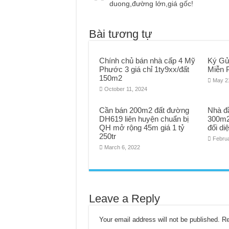
duong,đường lớn,giá gốc!
Bài tương tự
Chính chủ bán nhà cấp 4 Mỹ
Ký Gử
Phước 3 giá chỉ 1ty9xx/đất
Miễn 
150m2
May 2
October 11, 2024
Cần bán 200m2 đất đường
Nhà đầ
DH619 liên huyện chuẩn bị
300m2
QH mở rộng 45m giá 1 tỷ
đối d
250tr
Febru
March 6, 2022
Leave a Reply
Your email address will not be published.
Re