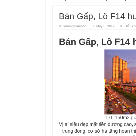
Nhà Ecolakes cho thuê, nhà ho
Bán Gấp, Lô F14 hư
Mua bán, nhận ký gửi nhà đất
Nhận ký gửi đất Rạch Bắp Bìn
ytuongquangad
May 8, 2012
Đất Bì
Đất Bình Dương giá rẻ khiến n
Bán Gấp, Lô F14 
Nhận ký gửi đất Green River C
DT: 150m2 giá
Vị trí siệu đẹp mặt tiền đường cao
trung đông, cơ sở hạ tầng hoàn th