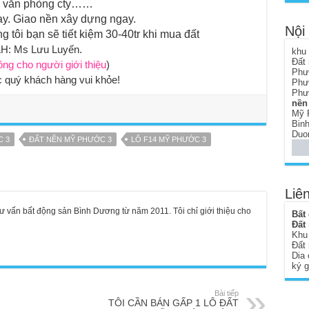
 văn phòng cty……
tay. Giao nền xây dựng ngay.
Nội
 tôi bạn sẽ tiết kiệm 30-40tr khi mua đất
H: Ms Lưu Luyến.
khu
Đất
ng cho người giới thiệu
)
Phư
 quý khách hàng vui khỏe!
Phư
Phư
nền 
Mỹ 
Bin
Duo
C 3
ĐẤT NỀN MỸ PHƯỚC 3
LÔ F14 MỸ PHƯỚC 3
Liên
ư vấn bất động sản Bình Dương từ năm 2011. Tôi chỉ giới thiệu cho
Bất
Đất
Khu
Đất
Dia 
ký 
Bài tiếp
TÔI CẦN BÁN GẤP 1 LÔ ĐẤT