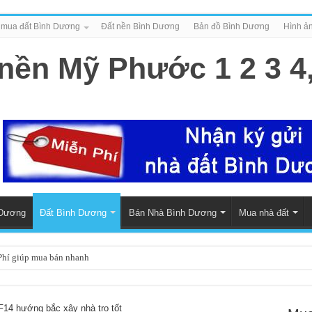
mua đất Bình Dương
Đất nền Bình Dương
Bản đồ Bình Dương
Hình ản
 Dương
Đất Bình Dương
Bán Nhà Bình Dương
Mua nhà đất
hí giúp mua bán nhanh
 bao lo mọi thủ tục giấy tờ trọn gói
 Định, Thới Hòa – Bến Cát, Bình Dương giá cao, thanh toán trong ngày
F14 hướng bắc xây nhà trọ tốt