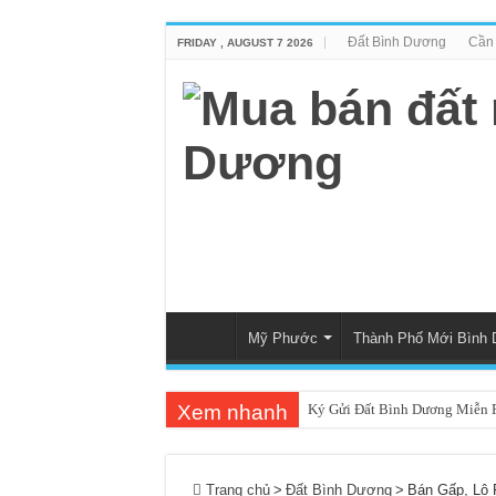
Đất Bình Dương
Cần 
FRIDAY , AUGUST 7 2026
Mỹ Phước
Thành Phố Mới Bình
Xem nhanh
Ký Gửi Đất Bình Dương Miễn P
Ký gửi đất Mỹ Phước 3 miễn phí
Mua bán – nhận kí gửi đất Tân
Trang chủ
>
Đất Bình Dương
>
Bán Gấp, Lô 