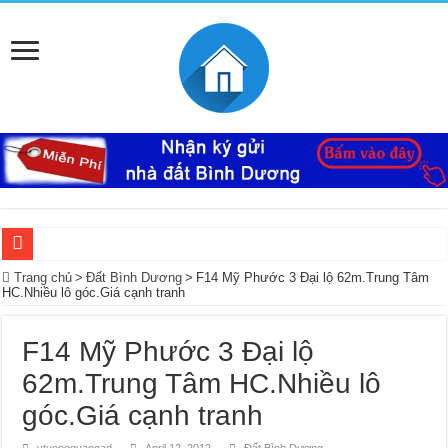
Ký Gửi Đất Bình Dương Miễn Phí giúp mua bán nhanh
Trang chủ
>
Đất Bình Dương
>
F14 Mỹ Phước 3 Đại lộ 62m.Trung Tâm
HC.Nhiều lô góc.Giá cạnh tranh
Ký gửi đất Mỹ Phước 3 miễn phí bao lo mọi thủ tục giấy tờ trọn gói
Mua bán – nhận kí gửi đất Tân Định, Thới Hòa – Bến Cát, Bình Dương giá cao, 
F14 Mỹ Phước 3 Đại lộ
Nhà Ecolakes cho thuê, nhà hoàn thiện mới đẹp tại Mỹ Phước Bình Dương
62m.Trung Tâm HC.Nhiều lô
Mua bán, nhận ký gửi nhà đất đường D4C Mỹ Phước 4, Thới Hòa, Bến Cát, Bìn
góc.Giá cạnh tranh
Nhận ký gửi đất Rạch Bắp Bình Dương