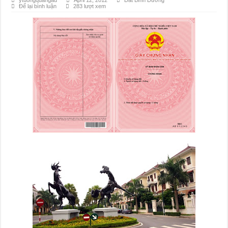
ytuongquangad
April 12, 2012
Đất Bình Dương
Để lại bình luận
283 lượt xem
Đất Bình Dương giá rẻ khiến người mua bị sốc
Nhận ký gửi đất Green River City, Thới Hòa, Bến Cát, Bình Dương