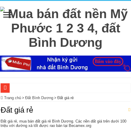
Ký Gửi Đất Bình Dương Miễn Phí giúp mua bán nhanh
Trang chủ
>
Đất Bình Dương
>
Đất giá rẻ
Ký gửi đất Mỹ Phước 3 miễn phí bao lo mọi thủ tục giấy tờ trọn gói
Đất giá rẻ
Mua bán – nhận kí gửi đất Tân Định, Thới Hòa – Bến Cát, Bình Dương giá cao, 
Đất giá rẻ, mua bán đất giá rẻ Bình Dương. Các nền đất giá trên dưới 100
Nhà Ecolakes cho thuê, nhà hoàn thiện mới đẹp tại Mỹ Phước Bình Dương
triệu với đường xá tốt được rao bán tại Becamex.org