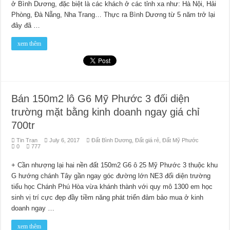
ở Bình Dương, đặc biệt là các khách ở các tỉnh xa như: Hà Nội, Hải
Phòng, Đà Nẵng, Nha Trang… Thực ra Bình Dương từ 5 năm trở lại
đây đã …
xem thêm
Bán 150m2 lô G6 Mỹ Phước 3 đối diện
trường mặt bằng kinh doanh ngay giá chỉ
700tr
Tin Tran
July 6, 2017
Đất Bình Dương
,
Đất giá rẻ
,
Đất Mỹ Phước
0
777
+ Cần nhượng lại hai nền đất 150m2 G6 ô 25 Mỹ Phước 3 thuộc khu
G hướng chánh Tây gần ngay góc đường lớn NE3 đối diện trường
tiểu học Chánh Phú Hòa vừa khánh thành với quy mô 1300 em học
sinh vị trí cực đẹp đầy tiềm năng phát triển đảm bảo mua ở kinh
doanh ngay …
xem thêm