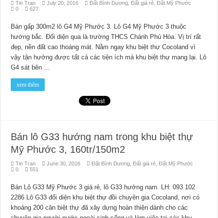
Tin Tran
July 20, 2016
Đất Bình Dương
,
Đất giá rẻ
,
Đất Mỹ Phước
0
627
Bán gấp 300m2 lô G4 Mỹ Phước 3. Lô G4 Mỹ Phước 3 thuộc
hướng bắc. Đối diện qua là trường THCS Chánh Phú Hòa. Vị trí rất
đẹp, nền đất cao thoáng mát. Nằm ngay khu biệt thự Cocoland vì
vậy tận hưởng được tất cả các tiện ích mà khu biệt thự mang lại. Lô
G4 sát bên …
xem thêm
Bán lô G33 hướng nam trong khu biệt thự
Mỹ Phước 3, 160tr/150m2
Tin Tran
June 30, 2016
Đất Bình Dương
,
Đất giá rẻ
,
Đất Mỹ Phước
0
551
Bán Lô G33 Mỹ Phước 3 giá rẻ, lô G33 hướng nam. LH: 093 102
2286 Lô G33 đối diện khu biệt thự đồi chuyên gia Cocoland, nơi có
khoảng 200 căn biệt thự đã xây dựng hoàn thiện dành cho các
chuyên gia người nước ngoài sinh sống và làm việc tại các khu