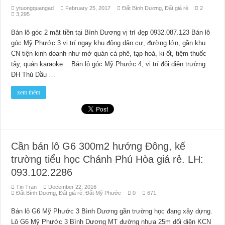
ytuongquangad
February 25, 2017
Đất Bình Dương
,
Đất giá rẻ
2
3,295
Bán lô góc 2 mặt tiền tại Bình Dương vị trí đẹp 0932.087.123 Bán lô
góc Mỹ Phước 3 vị trí ngay khu đông dân cư, đường lớn, gần khu
CN tiện kinh doanh như mở quán cà phê, tạp hoá, ki ốt, tiệm thuốc
tây, quán karaoke… Bán lô góc Mỹ Phước 4, vị trí đối diện trường
ĐH Thủ Dầu …
xem thêm
Cần bán lô G6 300m2 hướng Đông, kế
trường tiểu học Chánh Phú Hòa giá rẻ. LH:
093.102.2286
Tin Tran
December 22, 2016
Đất Bình Dương
,
Đất giá rẻ
,
Đất Mỹ Phước
0
671
Bán lô G6 Mỹ Phước 3 Bình Dương gần trường học đang xây dựng.
Lô G6 Mỹ Phước 3 Bình Dương MT đường nhựa 25m đối diện KCN