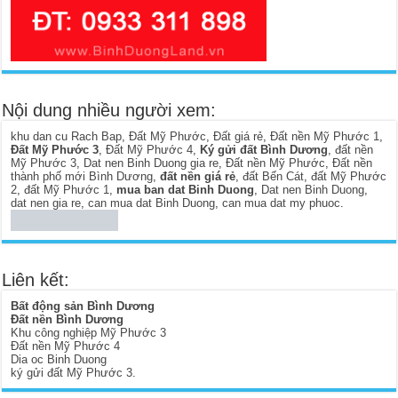
Nội dung nhiều người xem:
khu dan cu Rach Bap
,
Đất Mỹ Phước
,
Đất giá rẻ
,
Đất nền Mỹ Phước 1
,
Đất Mỹ Phước 3
,
Đất Mỹ Phước 4
,
Ký gửi đất Bình Dương
,
đất nền
Mỹ Phước 3
,
Dat nen Binh Duong gia re
,
Đất nền Mỹ Phước
,
Đất nền
thành phố mới Bình Dương
,
đất nền giá rẻ
,
đất Bến Cát
,
đất Mỹ Phước
2
,
đất Mỹ Phước 1
,
mua ban dat Binh Duong
,
Dat nen Binh Duong
,
dat nen gia re
,
can mua dat Binh Duong
,
can mua dat my phuoc
.
Liên kết:
Bất động sản Bình Dương
Đất nền Bình Dương
Khu công nghiệp Mỹ Phước 3
Đất nền Mỹ Phước 4
Dia oc Binh Duong
ký gửi đất Mỹ Phước 3
.