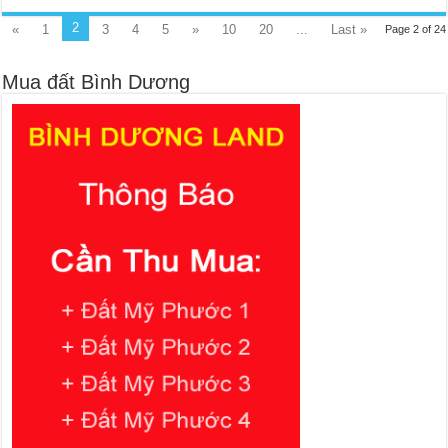
2
«
1
3
4
5
»
10
20
...
Last »
Page 2 of 24
Mua đất Bình Dương