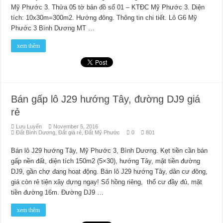
Mỹ Phước 3. Thửa 05 tờ bản đồ số 01 – KTĐC Mỹ Phước 3. Diện
tích: 10x30m=300m2. Hướng đông. Thông tin chi tiết. Lô G6 Mỹ
Phước 3 Bình Dương MT …
xem thêm
Bán gấp lô J29 hướng Tây, đường DJ9 giá
rẻ
Lưu Luyến
November 5, 2016
Đất Bình Dương
,
Đất giá rẻ
,
Đất Mỹ Phước
0
801
Bán lô J29 hướng Tây, Mỹ Phước 3, Bình Dương. Kẹt tiền cần bán
gấp nền đất, diện tích 150m2 (5×30), hướng Tây, mặt tiền đường
DJ9, gần chợ đang hoạt động. Bán lô J29 hướng Tây, dân cư đông,
giá còn rẻ tiện xây dựng ngay! Sổ hồng riêng, thổ cư đầy đủ, mặt
tiền đường 16m. Đường DJ9 …
xem thêm