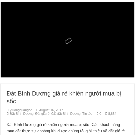
Mua bán, nhận ký gửi nhà đất đường D4C Mỹ Phước 4, Thới Hòa, Bến Cát, Bìn
Nhận ký gửi đất Rạch Bắp Bình Dương
Đất Bình Dương giá rẻ khiến người mua bị sốc
Nhận ký gửi đất Green River City, Thới Hòa, Bến Cát, Bình Dương
Đất Bình Dương giá rẻ khiến người mua bị
sốc
ytuongquangad
August 16, 2017
Đất Bình Dương
,
Đất giá rẻ
,
Giá đất Bình Dương
,
Tin tức
0
8,834
Đất Bình Dương giá rẻ khiến người mua bị sốc. Các khách hàng
mua đất thực sự choáng khi được chúng tôi giới thiệu về đất giá rẻ