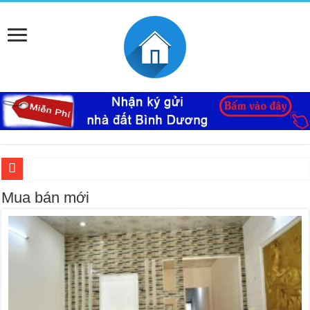
Ký Gửi Đất Bình Dương Miễn Phí giúp mua bán nhanh
Mua bán mới
Ký gửi đất Mỹ Phước 3 miễn phí bao lo mọi thủ tục giấy tờ trọn gói
Mua bán – nhận kí gửi đất Tân Định, Thới Hòa – Bến Cát, Bình Dương giá cao, 
Nhà Ecolakes cho thuê, nhà hoàn thiện mới đẹp tại Mỹ Phước Bình Dương
Mua bán, nhận ký gửi nhà đất đường D4C Mỹ Phước 4, Thới Hòa, Bến Cát, Bìn
Nhận ký gửi đất Rạch Bắp Bình Dương