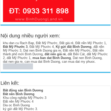
Nội dung nhiều người xem:
khu dan cu Rach Bap
,
Đất Mỹ Phước
,
Đất giá rẻ
,
Đất nền Mỹ Phước 1
,
Đất Mỹ Phước 3
,
Đất Mỹ Phước 4
,
Ký gửi đất Bình Dương
,
đất nền
Mỹ Phước 3
,
Dat nen Binh Duong gia re
,
Đất nền Mỹ Phước
,
Đất nền
thành phố mới Bình Dương
,
đất nền giá rẻ
,
đất Bến Cát
,
đất Mỹ Phước
2
,
đất Mỹ Phước 1
,
mua ban dat Binh Duong
,
Dat nen Binh Duong
,
dat nen gia re
,
can mua dat Binh Duong
,
can mua dat my phuoc
.
Liên kết:
Bất động sản Bình Dương
Đất nền Bình Dương
Khu công nghiệp Mỹ Phước 3
Đất nền Mỹ Phước 4
Dia oc Binh Duong
ký gửi đất Mỹ Phước 3
.