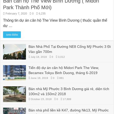
Bán căn hộ The View Bình Dương ( Midori
Park Thành Phố Mới)
February 7, 2020
0
6,235
Thông tin dự án căn hộ The View Bình Dương ( thuộc quần thể
dự …
xem thêm
Bán Nhà Phố Tại Đường NE8 Cổng Mỹ Phước 3 Đi
Vào gần 700m
July 18, 2019
0
3,012
Tiến độ dự án căn hộ Midori Park The View,
Becamex Tokyu Binh Duong, tháng 6-2019
June 18, 2019
0
881
Bán nhà Mỹ Phước 3 Bình Dương giá rẻ, diện tích
100m2 và 150m2 2018
October 15, 2018
0
17,889
Bán nhà phố liền kề K47, đường Nk13, Mỹ Phước