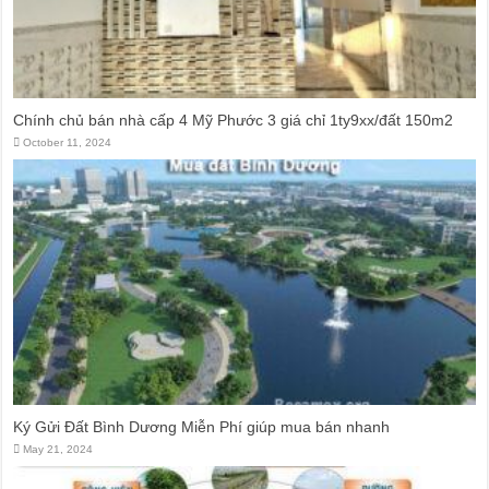
Đất Bình Dương giá rẻ khiến người mua bị sốc
Nhận ký gửi đất Green River City, Thới Hòa, Bến Cát, Bình Dương
Chính chủ bán nhà cấp 4 Mỹ Phước 3 giá chỉ 1ty9xx/đất 150m2
October 11, 2024
Ký Gửi Đất Bình Dương Miễn Phí giúp mua bán nhanh
May 21, 2024