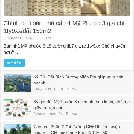
Chính chủ bán nhà cấp 4 Mỹ Phước 3 giá chỉ
1ty9xx/đất 150m2
October 11, 2024
0
129
Bán nhà Mỹ phước 3 L8 đường dL7 giá rẻ 1ty9xx Chủ chuyển
nơi ở …
xem thêm
Ký Gửi Đất Bình Dương Miễn Phí giúp mua bán
nhanh
May 21, 2024
0
2,757
Ký gửi đất Mỹ Phước 3 miễn phí bao lo mọi thủ tục
giấy tờ trọn gói
April 20, 2024
0
2,744
Cần bán 200m2 đất đường DH619 liên huyện
chuẩn bị QH mở rộng 45m giá 1 tỷ 250tr